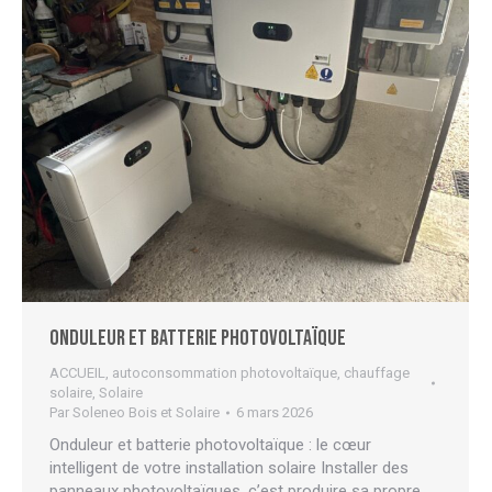
Onduleur et batterie photovoltaïque
ACCUEIL
,
autoconsommation photovoltaïque
,
chauffage
solaire
,
Solaire
Par
Soleneo Bois et Solaire
6 mars 2026
Onduleur et batterie photovoltaïque : le cœur
intelligent de votre installation solaire Installer des
panneaux photovoltaïques, c’est produire sa propre