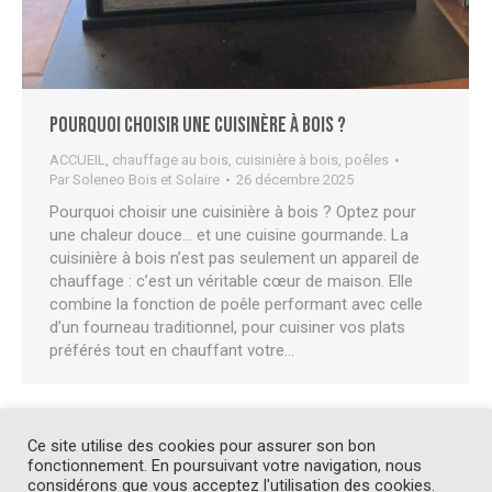
Pourquoi choisir une cuisinère à bois ?
ACCUEIL
,
chauffage au bois
,
cuisinière à bois
,
poêles
Par
Soleneo Bois et Solaire
26 décembre 2025
Pourquoi choisir une cuisinière à bois ? Optez pour
une chaleur douce… et une cuisine gourmande. La
cuisinière à bois n’est pas seulement un appareil de
chauffage : c’est un véritable cœur de maison. Elle
combine la fonction de poêle performant avec celle
d’un fourneau traditionnel, pour cuisiner vos plats
préférés tout en chauffant votre…
Ce site utilise des cookies pour assurer son bon
1
2
3
4
5
…
15
→
fonctionnement. En poursuivant votre navigation, nous
considérons que vous acceptez l'utilisation des cookies.