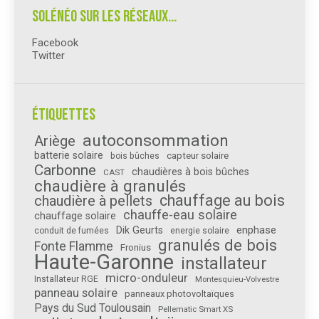
Solénéo sur les réseaux…
Facebook
Twitter
Étiquettes
autoconsommation
Ariège
batterie solaire
capteur solaire
bois bûches
Carbonne
chaudières à bois bûches
CAST
chaudière à granulés
chauffage au bois
chaudière à pellets
chauffe-eau solaire
chauffage solaire
enphase
Dik Geurts
conduit de fumées
energie solaire
granulés de bois
Fonte Flamme
Fronius
Haute-Garonne
installateur
micro-onduleur
Installateur RGE
Montesquieu-Volvestre
panneau solaire
panneaux photovoltaïques
Pays du Sud Toulousain
Pellematic Smart XS