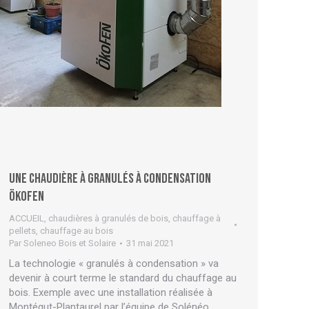
Une chaudière à granulés à condensation
ÖKOFEN
ACCUEIL
,
chaudières à granulés de bois
,
chauffage à
pellets
,
chauffage au bois
Par
Soleneo Bois et Solaire
31 mai 2021
La technologie « granulés à condensation » va
devenir à court terme le standard du chauffage au
bois. Exemple avec une installation réalisée à
Montégut-Plantaurel par l’équipe de Solénéo.