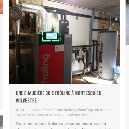
Une chaudière bois Fröling à Montesquieu-
Volvestre
ACCUEIL
,
chaudières à bois bûches
,
chauffage au bois
Par
Soleneo Bois et Solaire
12 février 2021
Notre entreprise Solénéo propose désormais la