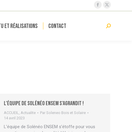
La
La
page
page
Facebook
X
u et réalisations
Contact
Recherche
s'ouvre
s'ouvre
:
dans
dans
une
une
nouvelle
nouvelle
fenêtre
fenêtre
L’équipe de Solénéo ENSEM s’agrandit !
ACCUEIL
,
Actualite
Par
Soleneo Bois et Solaire
14 avril 2023
L’équipe de Solénéo ENSEM s’étoffe pour vous