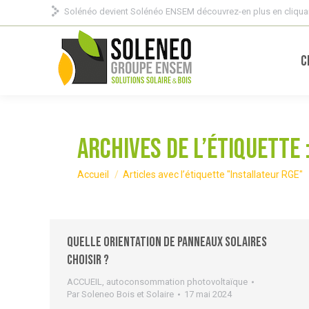
Solénéo devient Solénéo ENSEM découvrez-en plus en cliquan
C
Archives de l’étiquette 
Vous êtes ici :
Accueil
Articles avec l’étiquette "Installateur RGE"
Quelle orientation de panneaux solaires
choisir ?
ACCUEIL
,
autoconsommation photovoltaïque
Par
Soleneo Bois et Solaire
17 mai 2024