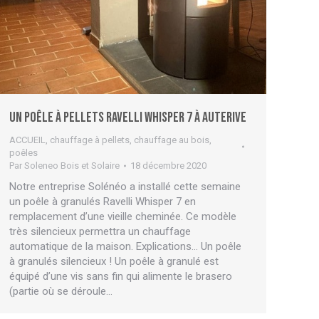
Un poêle à pellets Ravelli Whisper 7 à Auterive
ACCUEIL
,
chauffage à pellets
,
chauffage au bois
,
poêles
Par
Soleneo Bois et Solaire
18 décembre 2020
Notre entreprise Solénéo a installé cette semaine
un poêle à granulés Ravelli Whisper 7 en
remplacement d’une vieille cheminée. Ce modèle
très silencieux permettra un chauffage
automatique de la maison. Explications… Un poêle
à granulés silencieux ! Un poêle à granulé est
équipé d’une vis sans fin qui alimente le brasero
(partie où se déroule…