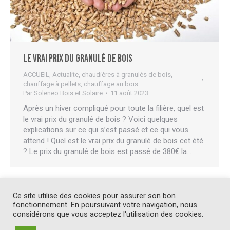
Le vrai prix du granulé de bois
ACCUEIL
,
Actualite
,
chaudières à granulés de bois
,
chauffage à pellets
,
chauffage au bois
Par
Soleneo Bois et Solaire
11 août 2023
Après un hiver compliqué pour toute la filière, quel est
le vrai prix du granulé de bois ? Voici quelques
explications sur ce qui s’est passé et ce qui vous
attend ! Quel est le vrai prix du granulé de bois cet été
? Le prix du granulé de bois est passé de 380€ la…
Ce site utilise des cookies pour assurer son bon
1
2
3
4
5
…
9
→
fonctionnement. En poursuivant votre navigation, nous
considérons que vous acceptez l'utilisation des cookies.