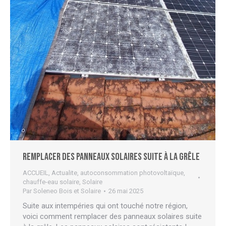
Remplacer des panneaux solaires suite à la grêle
ACCUEIL
,
Actualite
,
autoconsommation photovoltaïque
,
chauffe-eau solaire
,
Solaire
Par
Soleneo Bois et Solaire
26 mai 2025
Suite aux intempéries qui ont touché notre région,
voici comment remplacer des panneaux solaires suite