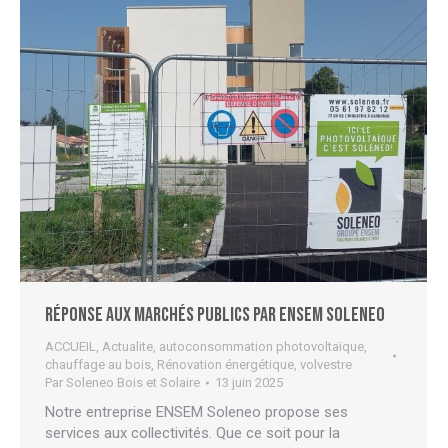
Réponse aux marchés publics par ENSEM Soleneo
ACCUEIL
,
Actualite
,
autoconsommation photovoltaïque
,
chauffage au bois
,
Rénovation énergétique
,
volvestre
Par
Soleneo Bois et Solaire
13 juin 2025
Notre entreprise ENSEM Soleneo propose ses
services aux collectivités. Que ce soit pour la