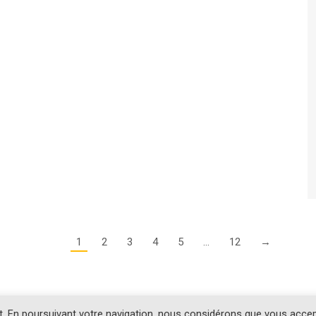
1
2
3
4
5
…
12
→
t. En poursuivant votre navigation, nous considérons que vous acce