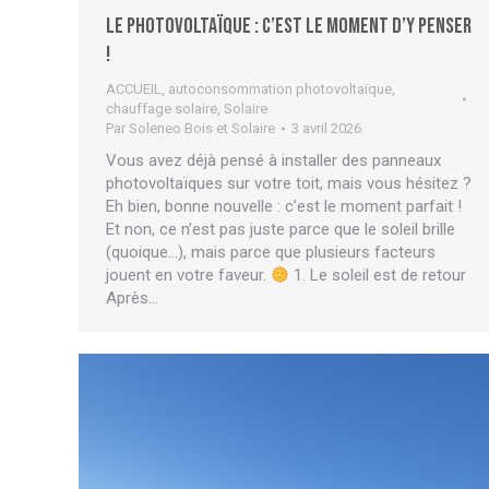
Le photovoltaïque : c’est le moment d’y penser
!
ACCUEIL
,
autoconsommation photovoltaïque
,
chauffage solaire
,
Solaire
Par
Soleneo Bois et Solaire
3 avril 2026
Vous avez déjà pensé à installer des panneaux
photovoltaïques sur votre toit, mais vous hésitez ?
Eh bien, bonne nouvelle : c’est le moment parfait !
Et non, ce n’est pas juste parce que le soleil brille
(quoique…), mais parce que plusieurs facteurs
jouent en votre faveur.
1. Le soleil est de retour
Après…