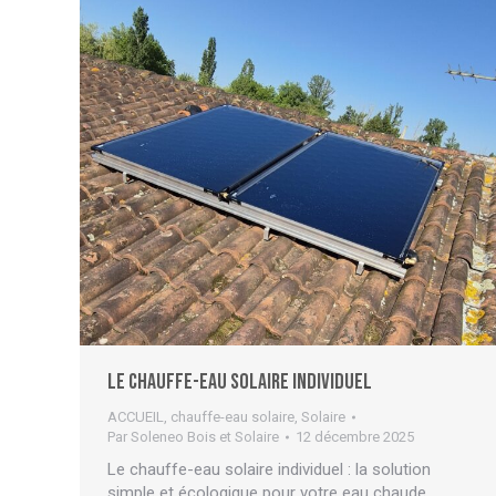
Le chauffe-eau solaire individuel
ACCUEIL
,
chauffe-eau solaire
,
Solaire
Par
Soleneo Bois et Solaire
12 décembre 2025
Le chauffe-eau solaire individuel : la solution
simple et écologique pour votre eau chaude.