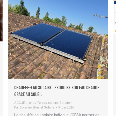
Chauffe-eau solaire : produire son eau chaude
grâce au soleil
ACCUEIL
,
chauffe-eau solaire
,
Solaire
Par
Soleneo Bois et Solaire
9 juin 2026
Le chauffe-eau solaire individuel (CESI) permet de