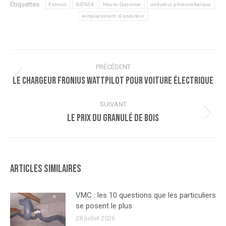
Étiquettes :
Fronius
GEN24
Haute-Garonne
onduleur photovoltaïque
remplacement d'onduleur
Navigation
PRÉCÉDENT
article
Le chargeur Fronius WATTPILOT pour voiture électrique
Article
précédent
:
SUIVANT
Le prix du granulé de bois
Article
suivant
:
Articles similaires
VMC : les 10 questions que les particuliers
se posent le plus
28 juillet 2026