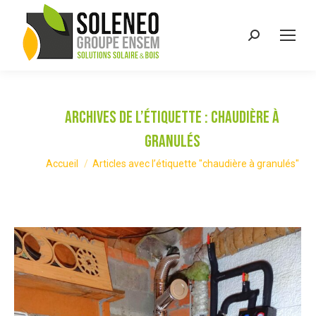
Recherche
:
Archives de l’étiquette :
chaudière à
granulés
Vous êtes ici :
Accueil
Articles avec l’étiquette "chaudière à granulés"