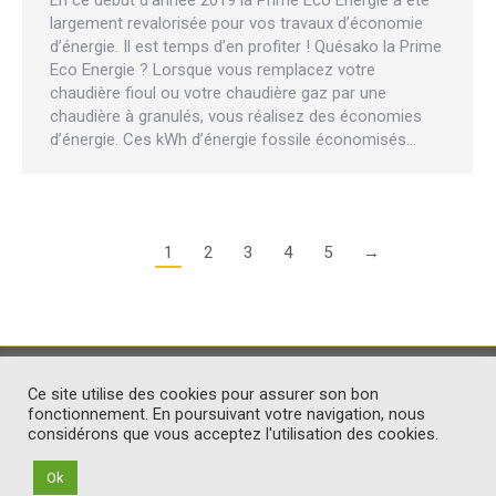
largement revalorisée pour vos travaux d’économie
d’énergie. Il est temps d’en profiter ! Quésako la Prime
Eco Energie ? Lorsque vous remplacez votre
chaudière fioul ou votre chaudière gaz par une
chaudière à granulés, vous réalisez des économies
d’énergie. Ces kWh d’énergie fossile économisés…
1
2
3
4
5
→
© Soleneo Ensem
Contact
-
Mentions légales
Ce site utilise des cookies pour assurer son bon
fonctionnement. En poursuivant votre navigation, nous
considérons que vous acceptez l'utilisation des cookies.
Ok