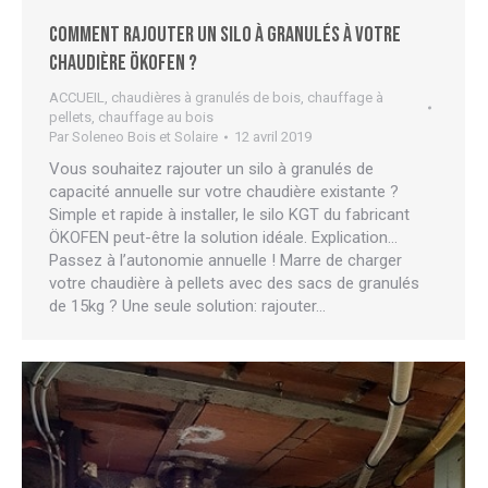
Comment rajouter un silo à granulés à votre
chaudière ÖKOFEN ?
ACCUEIL
,
chaudières à granulés de bois
,
chauffage à
pellets
,
chauffage au bois
Par
Soleneo Bois et Solaire
12 avril 2019
Vous souhaitez rajouter un silo à granulés de
capacité annuelle sur votre chaudière existante ?
Simple et rapide à installer, le silo KGT du fabricant
ÖKOFEN peut-être la solution idéale. Explication…
Passez à l’autonomie annuelle ! Marre de charger
votre chaudière à pellets avec des sacs de granulés
de 15kg ? Une seule solution: rajouter…