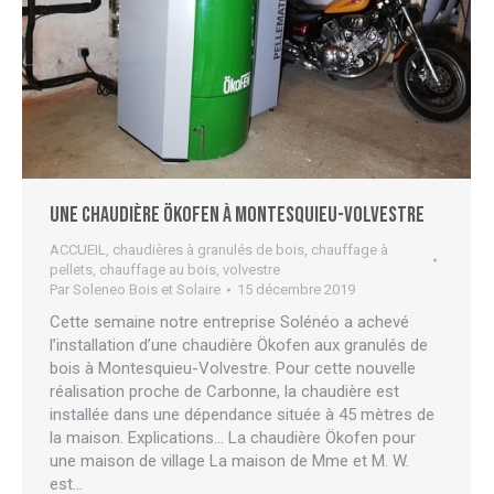
Une chaudière Ökofen à Montesquieu-Volvestre
ACCUEIL
,
chaudières à granulés de bois
,
chauffage à
pellets
,
chauffage au bois
,
volvestre
Par
Soleneo Bois et Solaire
15 décembre 2019
Cette semaine notre entreprise Solénéo a achevé
l’installation d’une chaudière Ökofen aux granulés de
bois à Montesquieu-Volvestre. Pour cette nouvelle
réalisation proche de Carbonne, la chaudière est
installée dans une dépendance située à 45 mètres de
la maison. Explications… La chaudière Ökofen pour
une maison de village La maison de Mme et M. W.
est…