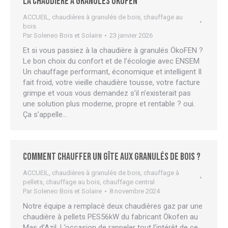
La chaudière à granulés ÖkoFEN
ACCUEIL
,
chaudières à granulés de bois
,
chauffage au
bois
Par
Soleneo Bois et Solaire
23 janvier 2026
Et si vous passiez à la chaudière à granulés ÖkoFEN ?
Le bon choix du confort et de l’écologie avec ENSEM
Un chauffage performant, économique et intelligent Il
fait froid, votre vieille chaudière tousse, votre facture
grimpe et vous vous demandez s’il n’existerait pas
une solution plus moderne, propre et rentable ? oui.
Ça s’appelle…
Comment chauffer un gîte aux granulés de bois ?
ACCUEIL
,
chaudières à granulés de bois
,
chauffage à
pellets
,
chauffage au bois
,
chauffage central
Par
Soleneo Bois et Solaire
8 novembre 2024
Notre équipe a remplacé deux chaudières gaz par une
chaudière à pellets PES56kW du fabricant Ökofen au
Mas d’Azil. L’occasion de rappeler tout l’intérêt de ce