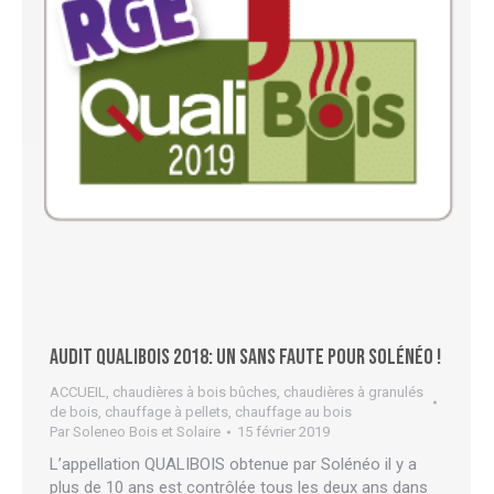
Audit QUALIBOIS 2018: un sans faute pour Solénéo !
ACCUEIL
,
chaudières à bois bûches
,
chaudières à granulés
de bois
,
chauffage à pellets
,
chauffage au bois
Par
Soleneo Bois et Solaire
15 février 2019
L’appellation QUALIBOIS obtenue par Solénéo il y a
plus de 10 ans est contrôlée tous les deux ans dans