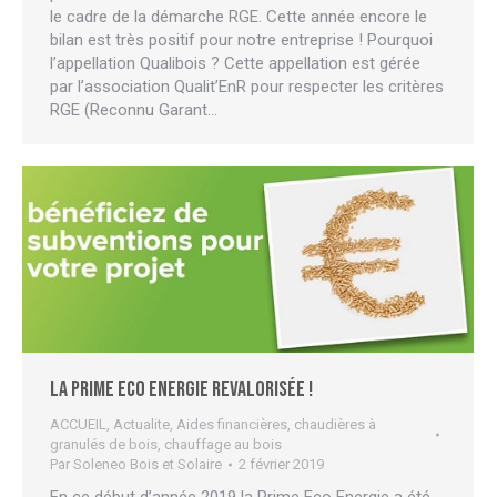
le cadre de la démarche RGE. Cette année encore le
bilan est très positif pour notre entreprise ! Pourquoi
l’appellation Qualibois ? Cette appellation est gérée
par l’association Qualit’EnR pour respecter les critères
RGE (Reconnu Garant…
La Prime Eco Energie revalorisée !
ACCUEIL
,
Actualite
,
Aides financières
,
chaudières à
granulés de bois
,
chauffage au bois
Par
Soleneo Bois et Solaire
2 février 2019
En ce début d’année 2019 la Prime Eco Energie a été