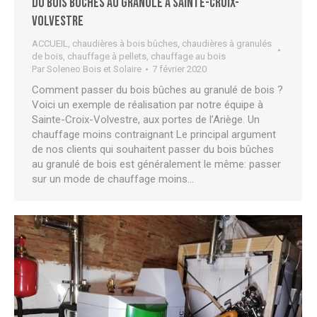
Du bois bûches au granulé à Sainte-Croix-
Volvestre
ACCUEIL
,
chaudières à bois bûches
,
chaudières à granulés
de bois
,
chauffage à pellets
,
chauffage au bois
Par
Soleneo Bois et Solaire
7 février 2020
Comment passer du bois bûches au granulé de bois ?
Voici un exemple de réalisation par notre équipe à
Sainte-Croix-Volvestre, aux portes de l’Ariège. Un
chauffage moins contraignant Le principal argument
de nos clients qui souhaitent passer du bois bûches
au granulé de bois est généralement le même: passer
sur un mode de chauffage moins…