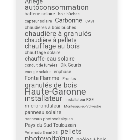
Ariège
autoconsommation
batterie solaire
bois bûches
Carbonne
capteur solaire
CAST
chaudières à bois bûches
chaudière à granulés
chaudière à pellets
chauffage au bois
chauffage solaire
chauffe-eau solaire
Dik Geurts
conduit de fumées
enphase
energie solaire
Fonte Flamme
Fronius
granulés de bois
Haute-Garonne
installateur
Installateur RGE
micro-onduleur
Montesquieu-Volvestre
panneau solaire
panneaux photovoltaïques
Pays du Sud Toulousain
pellets
Pellematic Smart XS
photovoltaïque
poêles à bois