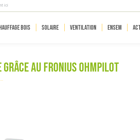
t ici
hauffage bois
Solaire
Ventilation
ENSEM
Act
e grâce au Fronius Ohmpilot
e…