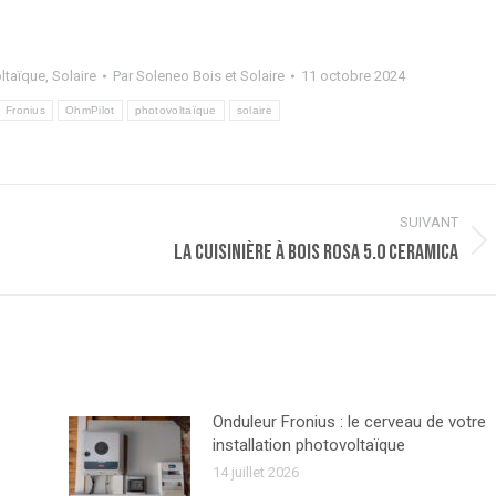
ltaïque
,
Solaire
Par
Soleneo Bois et Solaire
11 octobre 2024
Fronius
OhmPilot
photovoltaïque
solaire
SUIVANT
Article
La cuisinière à bois Rosa 5.0 Ceramica
suivant
:
Onduleur Fronius : le cerveau de votre
installation photovoltaïque
14 juillet 2026