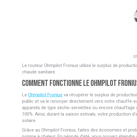
Oh
Le routeur Ohmpilot Fronius utilise le surplus de producti
chaude sanitaire.
Comment fonctionne le Ohmpilot Froniu
Le
Ohmpilot Fronius
va récupérer le surplus de production 
public et va le renvoyer directement vers votre chauffe-ea
appareils de type sèche-serviettes ou encore chauffage à
100%. Ainsi, durant la saison estivale, votre production 
solaire.
Grâce au Ohmpilot Fronius, faites des économies et prol
pompe à chaleur. En période d’été, vous pouvez éteindre 