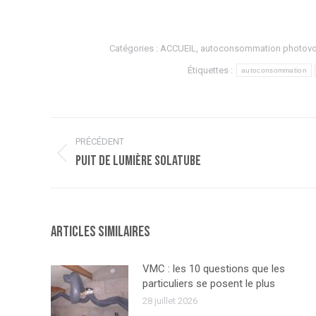
Catégories :
ACCUEIL
,
autoconsommation photovo
Étiquettes :
autoconsommation
Navigation
PRÉCÉDENT
article
Article
Puit de lumière Solatube
précédent
:
Articles similaires
VMC : les 10 questions que les
particuliers se posent le plus
28 juillet 2026