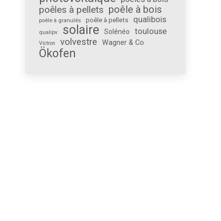
poêle à bois
poêles à pellets
qualibois
poêle à pellets
poêle à granulés
solaire
toulouse
Solénéo
qualipv
volvestre
Wagner & Co
Victron
Ökofen