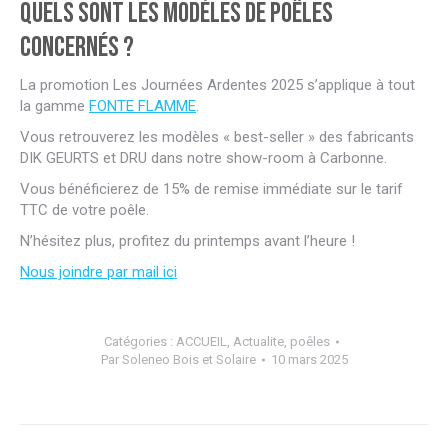
Quels sont les modèles de poêles
concernés ?
La promotion Les Journées Ardentes 2025 s’applique à tout
la gamme
FONTE FLAMME
.
Vous retrouverez les modèles « best-seller » des fabricants
DIK GEURTS et DRU dans notre show-room à Carbonne.
Vous bénéficierez de 15% de remise immédiate sur le tarif
TTC de votre poêle.
N’hésitez plus, profitez du printemps avant l’heure !
Nous joindre par mail ici
Catégories :
ACCUEIL
,
Actualite
,
poêles
Par
Soleneo Bois et Solaire
10 mars 2025
Navigation