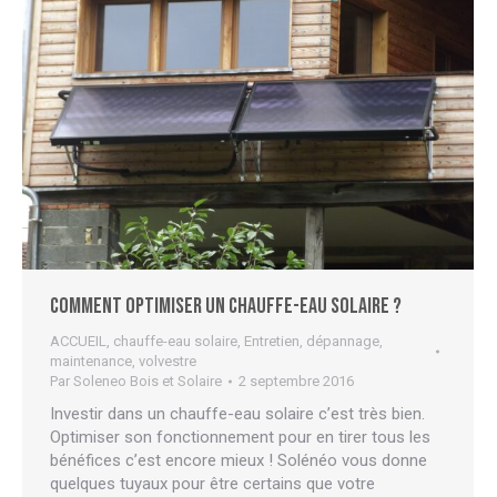
Comment optimiser un chauffe-eau solaire ?
ACCUEIL
,
chauffe-eau solaire
,
Entretien, dépannage,
maintenance
,
volvestre
Par
Soleneo Bois et Solaire
2 septembre 2016
Investir dans un chauffe-eau solaire c’est très bien.
Optimiser son fonctionnement pour en tirer tous les
bénéfices c’est encore mieux ! Solénéo vous donne
quelques tuyaux pour être certains que votre