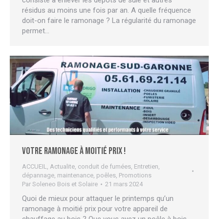
consiste à enlever les dépôts de suie et autres
résidus au moins une fois par an. A quelle fréquence
doit-on faire le ramonage ? La régularité du ramonage
permet…
Votre ramonage à moitié prix !
ACCUEIL
,
Actualite
,
conduit de fumées
,
Entretien,
dépannage, maintenance
,
poêles
,
Promotions
Par
Soleneo Bois et Solaire
21 mars 2024
Quoi de mieux pour attaquer le printemps qu’un
ramonage à moitié prix pour votre appareil de
chauffage au bois ? Que vous ayez un poêle à bois,