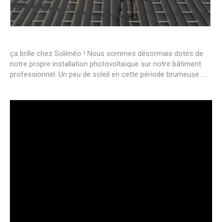
ça brille chez Solénéo ! Nous sommes désormais dotés de
notre propre installation photovoltaïque sur notre bâtiment
professionnel. Un peu de soleil en cette période brumeuse ….