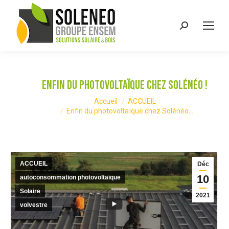
Recherche
:
Enfin du photovoltaïque chez Solénéo !
Vous êtes ici :
Accueil
ACCUEIL
Enfin du photovoltaïque chez Solénéo…
ACCUEIL
Déc
10
autoconsommation photovoltaïque
Solaire
2021
volvestre