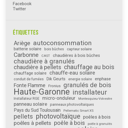
Facebook
Twitter
Étiquettes
autoconsommation
Ariège
batterie solaire
capteur solaire
bois bûches
Carbonne
chaudières à bois bûches
CAST
chaudière à granulés
chauffage au bois
chaudière à pellets
chauffe-eau solaire
chauffage solaire
enphase
Dik Geurts
conduit de fumées
energie solaire
granulés de bois
Fonte Flamme
Fronius
Haute-Garonne
installateur
micro-onduleur
Installateur RGE
Montesquieu-Volvestre
panneau solaire
panneaux photovoltaïques
Pays du Sud Toulousain
Pellematic Smart XS
photovoltaïque
pellets
poêles à bois
poêle à bois
poêles à pellets
poêle à granulés