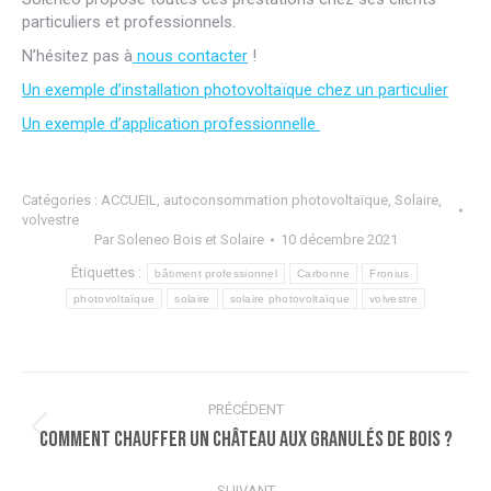
particuliers et professionnels.
N’hésitez pas à
nous contacter
!
Un exemple d’installation photovoltaïque chez un particulier
Un exemple d’application professionnelle
Catégories :
ACCUEIL
,
autoconsommation photovoltaïque
,
Solaire
,
volvestre
Par
Soleneo Bois et Solaire
10 décembre 2021
Étiquettes :
bâtiment professionnel
Carbonne
Fronius
photovoltaïque
solaire
solaire photovoltaïque
volvestre
Navigation
PRÉCÉDENT
article
Comment chauffer un château aux granulés de bois ?
Article
précédent
:
SUIVANT