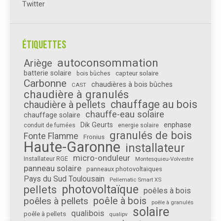
Twitter
Étiquettes
autoconsommation
Ariège
batterie solaire
capteur solaire
bois bûches
Carbonne
chaudières à bois bûches
CAST
chaudière à granulés
chauffage au bois
chaudière à pellets
chauffe-eau solaire
chauffage solaire
enphase
Dik Geurts
conduit de fumées
energie solaire
granulés de bois
Fonte Flamme
Fronius
Haute-Garonne
installateur
micro-onduleur
Installateur RGE
Montesquieu-Volvestre
panneau solaire
panneaux photovoltaïques
Pays du Sud Toulousain
Pellematic Smart XS
photovoltaïque
pellets
poêles à bois
poêle à bois
poêles à pellets
poêle à granulés
solaire
qualibois
poêle à pellets
qualipv