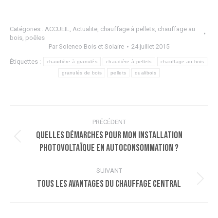
Catégories :
ACCUEIL
,
Actualite
,
chauffage à pellets
,
chauffage au
bois
,
poêles
Par
Soleneo Bois et Solaire
24 juillet 2015
Étiquettes :
chaudière à granulés
chaudière à pellets
chauffage au bois
granulés de bois
pellets
qualibois
Navigation
PRÉCÉDENT
article
Quelles démarches pour mon installation
Article
photovoltaïque en autoconsommation ?
précédent
:
SUIVANT
Tous les avantages du chauffage central
Article
suivant
: