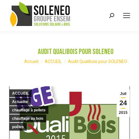
Recherche
:
Audit Qualibois pour SOLENEO
Vous êtes ici :
Accueil
ACCUEIL
Audit Qualibois pour SOLENEO
ACCUEIL
Juil
24
Actualite
chauffage à pellets
2015
chauffage au bois
poêles