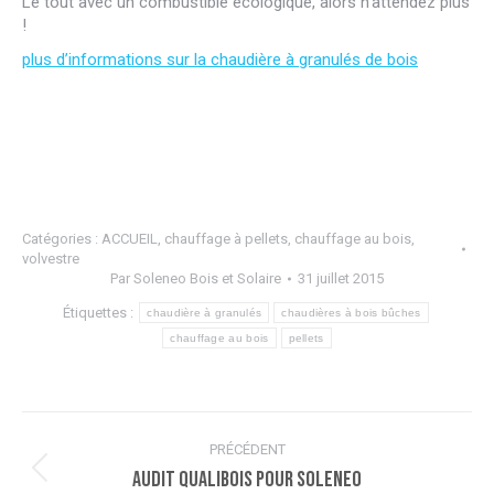
Le tout avec un combustible écologique, alors n’attendez plus
!
plus d’informations sur la chaudière à granulés de bois
Catégories :
ACCUEIL
,
chauffage à pellets
,
chauffage au bois
,
volvestre
Par
Soleneo Bois et Solaire
31 juillet 2015
Étiquettes :
chaudière à granulés
chaudières à bois bûches
chauffage au bois
pellets
Navigation
PRÉCÉDENT
article
Audit Qualibois pour SOLENEO
Article