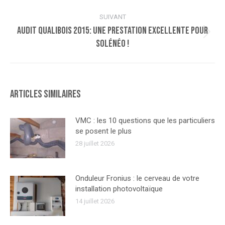
précédent
:
SUIVANT
Audit Qualibois 2015: une prestation excellente pour
Article
Solénéo !
suivant
:
Articles similaires
VMC : les 10 questions que les particuliers
se posent le plus
28 juillet 2026
Onduleur Fronius : le cerveau de votre
installation photovoltaïque
14 juillet 2026