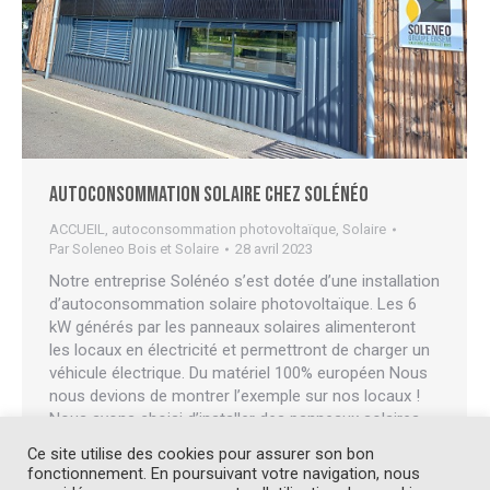
Autoconsommation solaire chez Solénéo
ACCUEIL
,
autoconsommation photovoltaïque
,
Solaire
Par
Soleneo Bois et Solaire
28 avril 2023
Notre entreprise Solénéo s’est dotée d’une installation
d’autoconsommation solaire photovoltaïque. Les 6
kW générés par les panneaux solaires alimenteront
les locaux en électricité et permettront de charger un
véhicule électrique. Du matériel 100% européen Nous
nous devions de montrer l’exemple sur nos locaux !
Nous avons choisi d’installer des panneaux solaires
Sonnenstrom Fabrik fabriqués en…
Ce site utilise des cookies pour assurer son bon
fonctionnement. En poursuivant votre navigation, nous