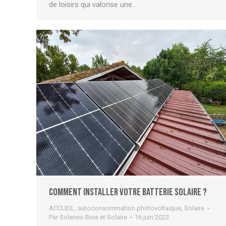
de loisirs qui valorise une…
Comment installer votre batterie solaire ?
ACCUEIL
,
autoconsommation photovoltaïque
,
Solaire
Par
Soleneo Bois et Solaire
16 juin 2023