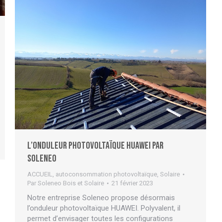
L’onduleur photovoltaïque HUAWEI par
Soleneo
ACCUEIL
,
autoconsommation photovoltaïque
,
Solaire
Par
Soleneo Bois et Solaire
21 février 2023
Notre entreprise Soleneo propose désormais
l’onduleur photovoltaïque HUAWEI. Polyvalent, il
permet d’envisager toutes les configurations