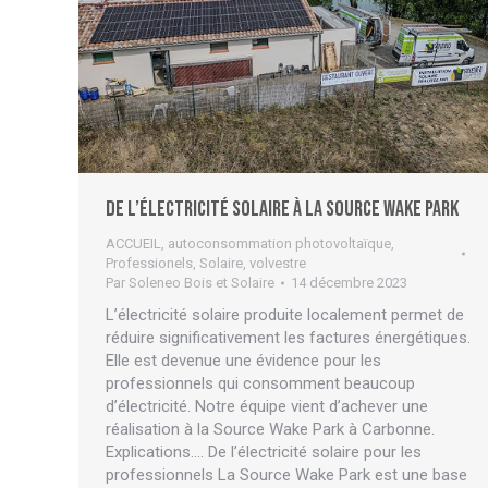
De l’électricité solaire à La Source Wake Park
ACCUEIL
,
autoconsommation photovoltaïque
,
Professionels
,
Solaire
,
volvestre
Par
Soleneo Bois et Solaire
14 décembre 2023
L’électricité solaire produite localement permet de
réduire significativement les factures énergétiques.
Elle est devenue une évidence pour les
professionnels qui consomment beaucoup
d’électricité. Notre équipe vient d’achever une
réalisation à la Source Wake Park à Carbonne.
Explications…. De l’électricité solaire pour les
professionnels La Source Wake Park est une base