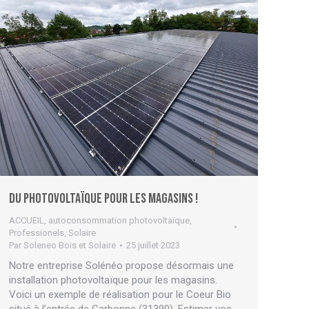
Du photovoltaïque pour les magasins !
ACCUEIL
,
autoconsommation photovoltaïque
,
Professionels
,
Solaire
Par
Soleneo Bois et Solaire
25 juillet 2023
Notre entreprise Solénéo propose désormais une
installation photovoltaïque pour les magasins.
Voici un exemple de réalisation pour le Coeur Bio
situé à l’entrée de Carbonne (31390). Estimer vos