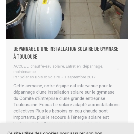
Dépannage d’une installation solaire de gymnase
à Toulouse
ACCUEIL
,
chauffe-eau solaire
,
Entretien, dépannage,
maintenance
Par
Soleneo Bois et Solaire
1 septembre 2017
Cette semaine, notre équipe est intervenue pour le
dépannage d’une installation solaire sur le gymnase
du Comité d’Entreprise d’une grande entreprise
Toulousaine. Focus Le solaire adapté aux installations
collectives Plus les besoins en eau chaude sont
importants, plus le recours à l’énergie solaire est
légitime et plus l’économie par rapport à une
production traditionnelle (électrique, gaz,…
Ce site utilise des cookies pour assurer son bon