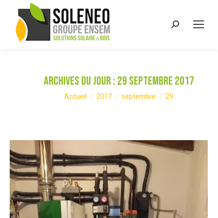
Recherche
:
Archives du jour :
29 septembre 2017
Vous êtes ici :
Accueil
2017
septembre
29