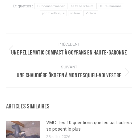
Étiquettes :
autoconsommation
batterie lithium
Haute-Garonne
photovoltaïque
solaire
Victron
Navigation
PRÉCÉDENT
article
Une Pellematic Compact à Goyrans en Haute-Garonne
Article
précédent
:
SUIVANT
Une chaudière Ökofen à Montesquieu-Volvestre
Article
suivant
:
Articles similaires
VMC : les 10 questions que les particuliers
se posent le plus
28 juillet 2026