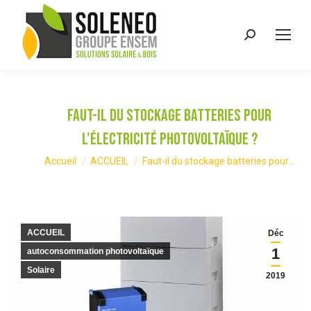
Recherche
:
Faut-il du stockage batteries pour
l’électricité photovoltaïque ?
Vous êtes ici :
Accueil
ACCUEIL
Faut-il du stockage batteries pour…
ACCUEIL
Déc
1
autoconsommation photovoltaïque
Solaire
2019