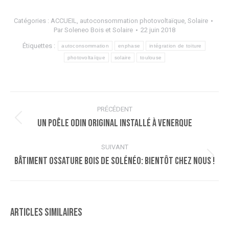
Catégories :
ACCUEIL
,
autoconsommation photovoltaïque
,
Solaire
Par
Soleneo Bois et Solaire
22 juin 2018
Étiquettes :
autoconsommation
enphase
intégration de toiture
photovoltaïque
solaire
toulouse
Navigation
PRÉCÉDENT
article
Un poêle ODIN original installé à Venerque
Article
précédent
:
SUIVANT
Bâtiment ossature bois de Solénéo: bientôt chez nous !
Article
suivant
:
Articles similaires