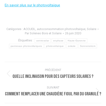
En savoir plus sur le photovoltaïque
Catégories :
ACCUEIL
,
autoconsommation photovoltaïque
,
Solaire
Par
Soleneo Bois et Solaire
26 juin 2020
Étiquettes :
centrosolar
enphase
Haute-Garonne
panneaux photovoltaïques
photovoltaïque
solaire
Sonnenstrom
Navigation
PRÉCÉDENT
article
Quelle inclinaison pour des capteurs solaires ?
Article
précédent
:
SUIVANT
Comment remplacer une chaudière fioul par du granulé ?
Article
suivant
: