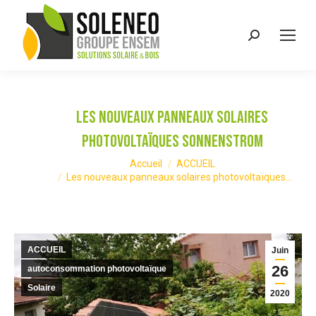
Recherche
:
Les nouveaux panneaux solaires
photovoltaïques SONNENSTROM
Vous êtes ici :
Accueil
ACCUEIL
Les nouveaux panneaux solaires photovoltaïques…
ACCUEIL
Juin
26
autoconsommation photovoltaïque
Solaire
2020