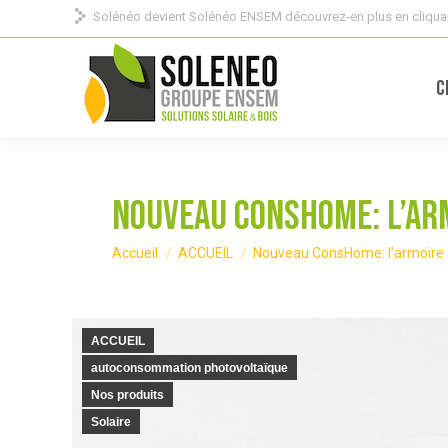
Solénéo devient Solénéo ENSEM découvrez-en plus en cliquan
C
Nouveau ConsHome: l’ar
Vous êtes ici :
Accueil
ACCUEIL
Nouveau ConsHome: l’armoire
ACCUEIL
autoconsommation photovoltaïque
Nos produits
Solaire