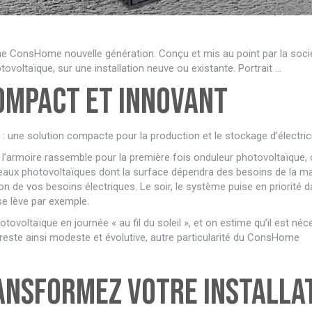
me ConsHome nouvelle génération. Conçu et mis au point par la socié
ovoltaïque, sur une installation neuve ou existante. Portrait …
ompact et innovant
: une solution compacte pour la production et le stockage d’électric
’armoire rassemble pour la première fois onduleur photovoltaïque, ch
eaux photovoltaïques dont la surface dépendra des besoins de la m
tion de vos besoins électriques. Le soir, le système puise en priorité 
se lève par exemple.
otovoltaïque en journée « au fil du soleil », et on estime qu’il est 
reste ainsi modeste et évolutive, autre particularité du ConsHome
ansformez votre installat