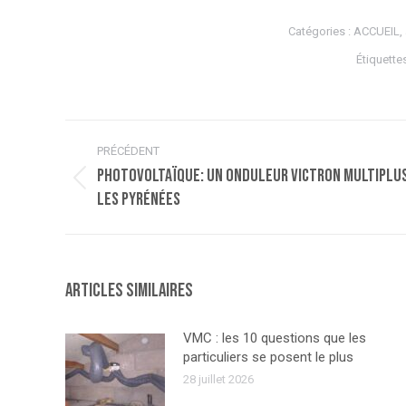
Catégories :
ACCUEIL
,
Étiquette
Navigation
PRÉCÉDENT
article
Photovoltaïque: un onduleur Victron Multiplus
Article
les Pyrénées
précédent
:
Articles similaires
VMC : les 10 questions que les
particuliers se posent le plus
28 juillet 2026