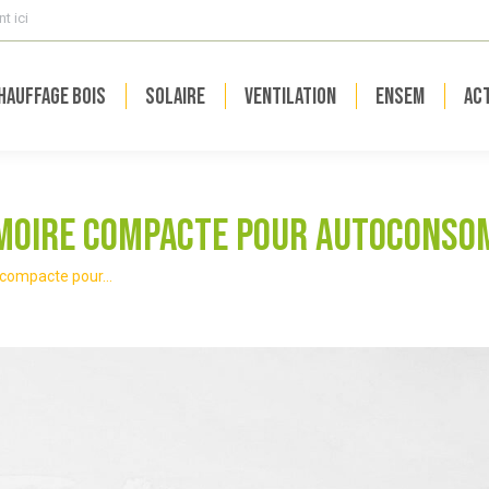
t ici
hauffage bois
Solaire
Ventilation
ENSEM
Act
moire compacte pour autoconso
 compacte pour…