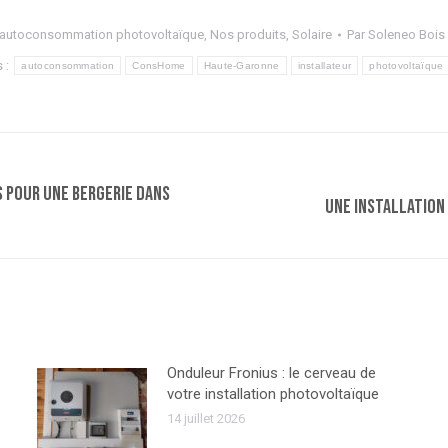
autoconsommation photovoltaïque
,
Nos produits
,
Solaire
Par
Soleneo Bois 
s :
autoconsommation
ConsHome
Haute-Garonne
installateur
photovoltaïque
 pour une bergerie dans
Article
Une installation
suivant
:
Onduleur Fronius : le cerveau de
votre installation photovoltaïque
14 juillet 2026