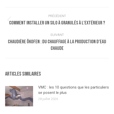
Navigation
PRÉCÉDENT
article
Comment installer un silo à granulés à l’extérieur ?
Article
précédent
:
SUIVANT
Chaudière ÖKOFEN : du chauffage à la production d’eau
Article
chaude
suivant
:
Articles similaires
VMC : les 10 questions que les particuliers
se posent le plus
28 juillet 2026