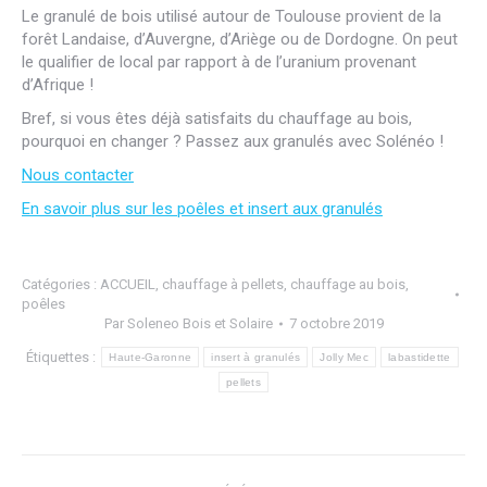
Le granulé de bois utilisé autour de Toulouse provient de la
forêt Landaise, d’Auvergne, d’Ariège ou de Dordogne. On peut
le qualifier de local par rapport à de l’uranium provenant
d’Afrique !
Bref, si vous êtes déjà satisfaits du chauffage au bois,
pourquoi en changer ? Passez aux granulés avec Solénéo !
Nous contacter
En savoir plus sur les poêles et insert aux granulés
Catégories :
ACCUEIL
,
chauffage à pellets
,
chauffage au bois
,
poêles
Par
Soleneo Bois et Solaire
7 octobre 2019
Étiquettes :
Haute-Garonne
insert à granulés
Jolly Mec
labastidette
pellets
Navigation