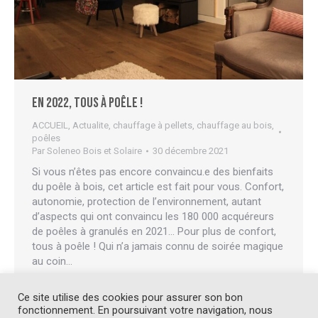
En 2022, tous à poêle !
ACCUEIL
,
Actualite
,
chauffage à pellets
,
chauffage au bois
,
poêles
Par
Soleneo Bois et Solaire
30 décembre 2021
Si vous n’êtes pas encore convaincu.e des bienfaits
du poêle à bois, cet article est fait pour vous. Confort,
autonomie, protection de l’environnement, autant
d’aspects qui ont convaincu les 180 000 acquéreurs
de poêles à granulés en 2021… Pour plus de confort,
tous à poêle ! Qui n’a jamais connu de soirée magique
au coin…
Ce site utilise des cookies pour assurer son bon
fonctionnement. En poursuivant votre navigation, nous