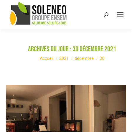
Recherche
:
Archives du jour :
30 décembre 2021
Vous êtes ici :
Accueil
2021
décembre
30