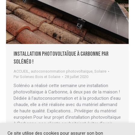
Installation photovoltaïque à Carbonne par
Solénéo !
ACCUEIL
,
autoconsommation photovoltaïque
,
Solaire
Par
Soleneo Bois et Solaire
28 juillet 2020
Solénéo a réalisé cette semaine une installation
photovoltaïque à Carbonne, à deux pas de la maison !
Dédiée à l’autoconsommation et à la production d’eau
chaude, elle a été réalisée avec du matériel allemand
de haute qualité. Explications… Privilégier du matériel
européen Pour leur projet d’installation photovoltaïque
à Carbonne, nos clients souhaitaient éviter d’avoir
recours…
Ce site utilise des cookies pour assurer son bon