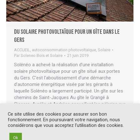
Du solaire photovoltaïque pour un gîte dans le
gers
ACCUEIL
,
autoconsommation photovoltaïque
,
Solaire
Par
Soleneo Bois et Solaire
21 juin 2019
Solénéo a achevé la réalisation d’une installation
solaire photovoltaïque pour un gîte situé aux portes
du Gers. C’est l’aboutissement d’une démarche
d’autonomie énergétique visée par les gérants à
laquelle Solénéo a largement participé. Un gîte sur les
chemins de Saint-Jacques Au gîte le Grangé à
Giscaro, Aurélie et Andréas accueillent les pèlerins sur
le chemin…
Ce site utilise des cookies pour assurer son bon
fonctionnement. En poursuivant votre navigation, nous
considérons que vous acceptez l'utilisation des cookies.
Ok