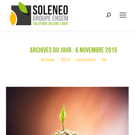
Recherche
:
Archives du jour :
6 novembre 2015
Vous êtes ici :
Accueil
2015
novembre
06