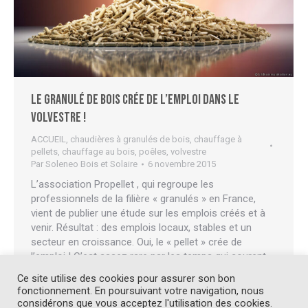
Le granulé de bois crée de l’emploi dans le
Volvestre !
ACCUEIL
,
chaudières à granulés de bois
,
chauffage à
pellets
,
chauffage au bois
,
poêles
,
volvestre
Par
Soleneo Bois et Solaire
6 novembre 2015
L’association Propellet , qui regroupe les
professionnels de la filière « granulés » en France,
vient de publier une étude sur les emplois créés et à
venir. Résultat : des emplois locaux, stables et un
secteur en croissance. Oui, le « pellet » crée de
l’emploi ! C’est assez rare par les temps qui courent
pour être salué : la…
Ce site utilise des cookies pour assurer son bon
fonctionnement. En poursuivant votre navigation, nous
considérons que vous acceptez l'utilisation des cookies.