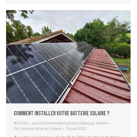
Comment installer votre batterie solaire ?
ACCUEIL
,
autoconsommation photovoltaïque
,
Solaire
Par
Soleneo Bois et Solaire
16 juin 2023