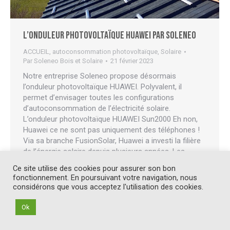
L’onduleur photovoltaïque HUAWEI par Soleneo
ACCUEIL
,
autoconsommation photovoltaïque
,
Solaire
Par
Soleneo Bois et Solaire
21 février 2023
Notre entreprise Soleneo propose désormais
l’onduleur photovoltaïque HUAWEI. Polyvalent, il
permet d’envisager toutes les configurations
d’autoconsommation de l’électricité solaire.
L’onduleur photovoltaïque HUAWEI Sun2000 Eh non,
Huawei ce ne sont pas uniquement des téléphones !
Via sa branche FusionSolar, Huawei a investi la filière
de l’énergie solaire depuis plusieurs années. Les
solutions s’étendent du résidentiel à…
Ce site utilise des cookies pour assurer son bon
fonctionnement. En poursuivant votre navigation, nous
considérons que vous acceptez l'utilisation des cookies.
Ok
© Soleneo Ensem