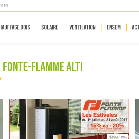
t ici
hauffage bois
Solaire
Ventilation
ENSEM
Act
:
Fonte-Flamme Alti
i"