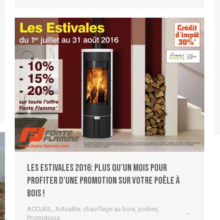
Les Estivales 2016: plus qu’un mois pour
profiter d’une promotion sur votre poêle à
bois !
ACCUEIL
,
Actualite
,
chauffage au bois
,
poêles
,
Promotions