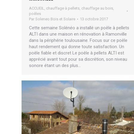
ACCUEIL
,
chauffage à pellets
,
chauffage au bois
,
poêles
Par
Soleneo Bois et Solaire
13 octobre 2017
Cette semaine Solénéo a installé un poêle à pellets
ALTI dans une maison en rénovation à Ramonville
dans la périphérie toulousaine. Focus sur ce poêle
haut rendement qui donne toute satisfaction. Un
poêle fiable et discret Le poêle à pellets ALTI est
apprécié avant tout pour sa discrétion, son niveau
sonore étant un des plus…