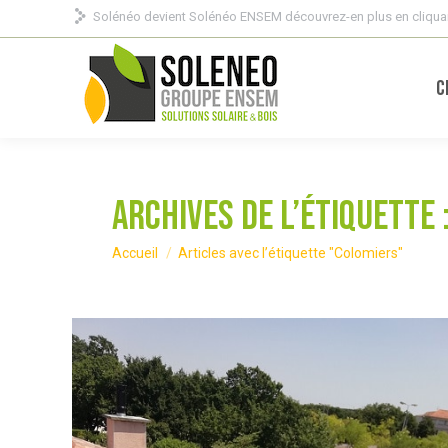
Solénéo devient Solénéo ENSEM découvrez-en plus en cliquan
C
Archives de l’étiquette 
Vous êtes ici :
Accueil
Articles avec l’étiquette "Colomiers"