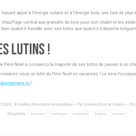
sant appel à l’énergie solaire et à l’énergie bois, une fois de plus l
un chauffage central aux granulés de bois pour son chalet et les ateli
si bien quand il travaille avec ses lutins que quand il s’absente long
s lutins !
it, le Père Noël a convaincu la majorité de ses lutins de passer à un 
croiserez-vous un lutin du Père Noël en vacances ! ce sera l’occasio
directement ici
!
CCUEIL
,
Actualite
,
Rénovation énergétique
Par
Soleneo Bois et Solaire
29 
Étiquettes :
Carbonne
comminges
installateur
Solénéo
volvestre