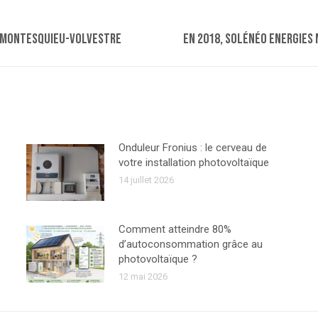
à Montesquieu-Volvestre
Article
En 2018, Solénéo Energies
suivant
:
Onduleur Fronius : le cerveau de
votre installation photovoltaïque
14 juillet 2026
Comment atteindre 80%
d’autoconsommation grâce au
photovoltaïque ?
12 mai 2026