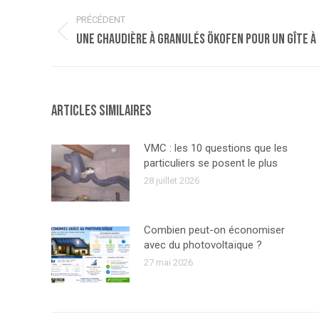
Navigation
PRÉCÉDENT
article
Article
Une chaudière à granulés ÖKOFEN pour un gîte 
précédent
:
Articles similaires
VMC : les 10 questions que les
particuliers se posent le plus
28 juillet 2026
Combien peut-on économiser
avec du photovoltaïque ?
27 mai 2026