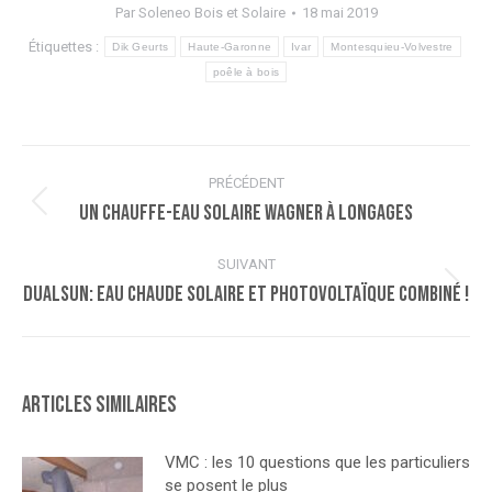
Par
Soleneo Bois et Solaire
18 mai 2019
Étiquettes :
Dik Geurts
Haute-Garonne
Ivar
Montesquieu-Volvestre
poêle à bois
Navigation
PRÉCÉDENT
article
Un chauffe-eau solaire Wagner à Longages
Article
précédent
:
SUIVANT
DUALSUN: eau chaude solaire et photovoltaïque combiné !
Article
suivant
:
Articles similaires
VMC : les 10 questions que les particuliers
se posent le plus