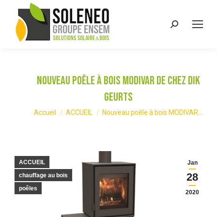
Recherche
:
Nouveau poêle à bois MODIVAR de chez Dik
Geurts
Vous êtes ici :
Accueil
ACCUEIL
Nouveau poêle à bois MODIVAR…
ACCUEIL
Jan
28
chauffage au bois
poêles
2020