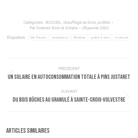
Catégories :
ACCUEIL
,
chauffage au bois
,
poêles
Par
Soleneo Bois et Solaire
28 janvier 2020
Étiquettes :
Dik Geurts
installateur
Modivar
poêle à bois
toulouse
Navigation
PRÉCÉDENT
article
Un solaire en autoconsommation totale à Pins Justaret
Article
précédent
:
SUIVANT
Du bois bûches au granulé à Sainte-Croix-Volvestre
Article
suivant
:
Articles similaires