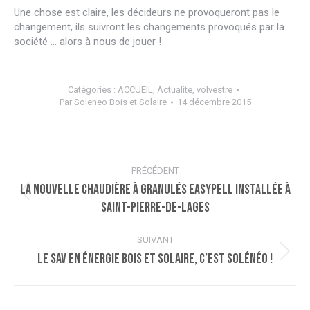
Une chose est claire, les décideurs ne provoqueront pas le
changement, ils suivront les changements provoqués par la
société … alors à nous de jouer !
Catégories :
ACCUEIL
,
Actualite
,
volvestre
Par
Soleneo Bois et Solaire
14 décembre 2015
Navigation
PRÉCÉDENT
article
La nouvelle chaudière à granulés EASYPELL installée à
Article
Saint-Pierre-de-Lages
précédent
:
SUIVANT
Le SAV en énergie bois et solaire, c’est Solénéo !
Article
suivant
: