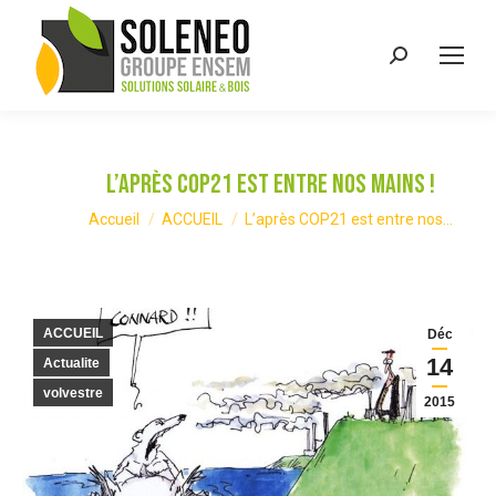
Recherche
:
L’après COP21 est entre nos mains !
Vous êtes ici :
Accueil
ACCUEIL
L’après COP21 est entre nos…
ACCUEIL
Déc
14
Actualite
volvestre
2015