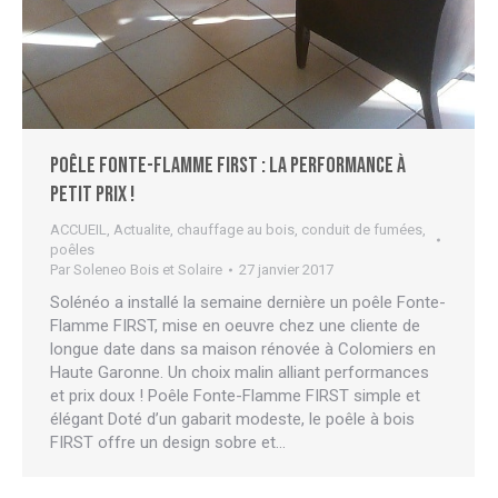
Poêle Fonte-Flamme FIRST : la performance à
petit prix !
ACCUEIL
,
Actualite
,
chauffage au bois
,
conduit de fumées
,
poêles
Par
Soleneo Bois et Solaire
27 janvier 2017
Solénéo a installé la semaine dernière un poêle Fonte-
Flamme FIRST, mise en oeuvre chez une cliente de
longue date dans sa maison rénovée à Colomiers en
Haute Garonne. Un choix malin alliant performances
et prix doux ! Poêle Fonte-Flamme FIRST simple et
élégant Doté d’un gabarit modeste, le poêle à bois
FIRST offre un design sobre et…