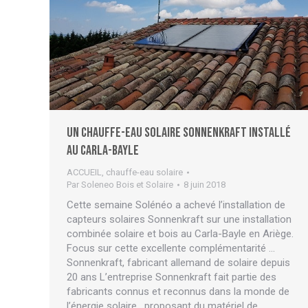
Un chauffe-eau solaire SONNENKRAFT installé
au Carla-Bayle
ACCUEIL
,
chauffe-eau solaire
Par
Soleneo Bois et Solaire
8 juin 2018
Cette semaine Solénéo a achevé l’installation de
capteurs solaires Sonnenkraft sur une installation
combinée solaire et bois au Carla-Bayle en Ariège.
Focus sur cette excellente complémentarité …
Sonnenkraft, fabricant allemand de solaire depuis
20 ans L’entreprise Sonnenkraft fait partie des
fabricants connus et reconnus dans la monde de
l’énergie solaire , proposant du matériel de…