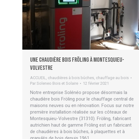
Une chaudière bois Fröling à Montesquieu-
Volvestre
ACCUEIL
,
chaudières à bois bûches
,
chauffage au bois
Par
Soleneo Bois et Solaire
12 février 2021
Notre entreprise Solénéo propose désormais la
chaudière bois Fröling pour le chauffage central de
maisons neuves ou en rénovation. Focus sur notre
première installation réalisée sur les côteaux de
Montesquieu-Volvestre (31310). Fröling, fabricant
autrichien haut de gamme Fröling est un fabricant
de chaudières à bois bûches, à plaquettes et à
granulés de bois depuis 1961.…