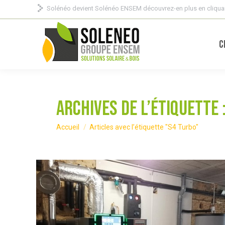
Solénéo devient Solénéo ENSEM découvrez-en plus en cliquan
C
Archives de l’étiquette 
Vous êtes ici :
Accueil
Articles avec l’étiquette "S4 Turbo"