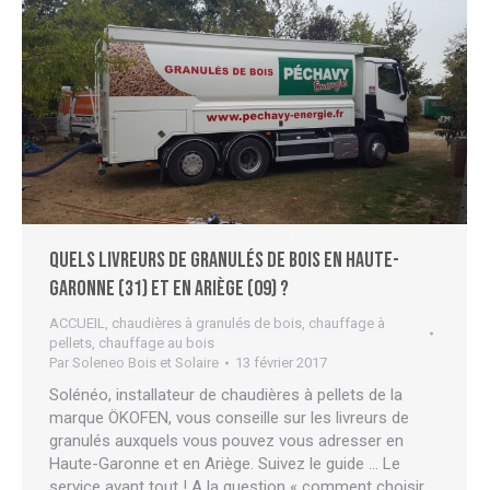
Quels livreurs de granulés de bois en Haute-
Garonne (31) et en Ariège (09) ?
ACCUEIL
,
chaudières à granulés de bois
,
chauffage à
pellets
,
chauffage au bois
Par
Soleneo Bois et Solaire
13 février 2017
Solénéo, installateur de chaudières à pellets de la
marque ÖKOFEN, vous conseille sur les livreurs de
granulés auxquels vous pouvez vous adresser en
Haute-Garonne et en Ariège. Suivez le guide … Le
service avant tout ! A la question « comment choisir