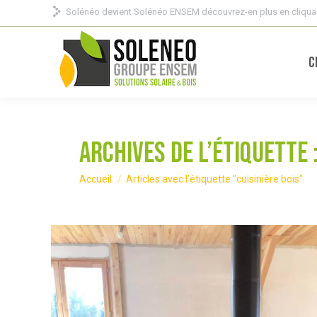
Solénéo devient Solénéo ENSEM découvrez-en plus en cliquan
C
Archives de l’étiquette 
Vous êtes ici :
Accueil
Articles avec l’étiquette "cuisinière bois"