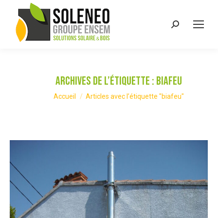
Recherche
:
Archives de l’étiquette :
biafeu
Vous êtes ici :
Accueil
Articles avec l’étiquette "biafeu"