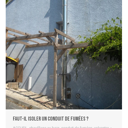
Faut-il isoler un conduit de fumées ?
ACCUEIL
,
chauffage au bois
,
conduit de fumées
,
volvestre